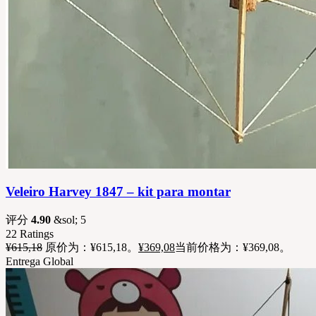
Veleiro Harvey 1847 – kit para montar
评分
4.90
&sol; 5
22
Ratings
¥
615,18
原价为：¥615,18。
¥
369,08
当前价格为：¥369,08。
Entrega Global