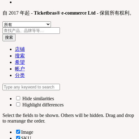
自 2017 年起 -
Ticketbras® e-commerce Ltd
- 保留所有权利。
搜索
店铺
搜索
希望
帐户
分类
Hide similarities
Highlight differences
Select the fields to be shown. Others will be hidden. Drag and drop
to rearrange the order.
Image
SKU