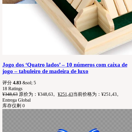
Jogo dos ‘Quatro lados’ – 10 números com caixa de
jogo – tabuleiro de madeira de luxo
评分
4.83
&sol; 5
18
Ratings
¥
348,63
原价为：¥348,63。
¥
251,43
当前价格为：¥251,43。
Entrega Global
库存仅剩 0