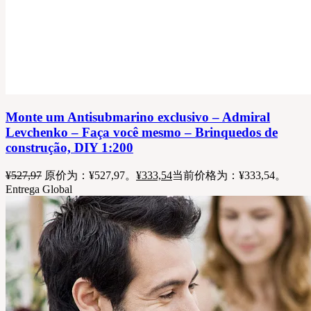
Monte um Antisubmarino exclusivo – Admiral
Levchenko – Faça você mesmo – Brinquedos de
construção, DIY 1:200
¥
527,97
原价为：¥527,97。
¥
333,54
当前价格为：¥333,54。
Entrega Global