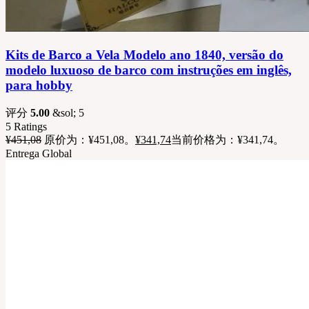
Kits de Barco a Vela Modelo ano 1840, versão do
modelo luxuoso de barco com instruções em inglês,
para hobby
评分
5.00
&sol; 5
5
Ratings
¥
451,08
原价为：¥451,08。
¥
341,74
当前价格为：¥341,74。
Entrega Global