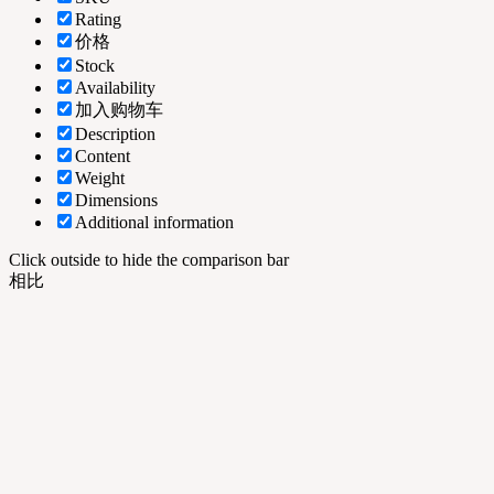
Rating
价格
Stock
Availability
加入购物车
Description
Content
Weight
Dimensions
Additional information
Click outside to hide the comparison bar
相比