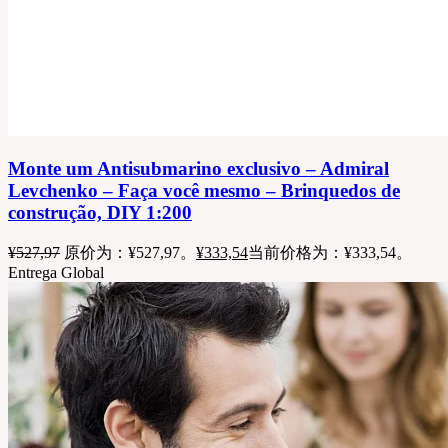
Monte um Antisubmarino exclusivo – Admiral
Levchenko – Faça você mesmo – Brinquedos de
construção, DIY 1:200
¥
527,97
原价为：¥527,97。
¥
333,54
当前价格为：¥333,54。
Entrega Global