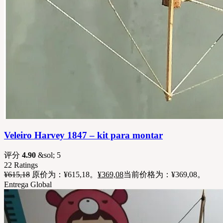
Veleiro Harvey 1847 – kit para montar
评分
4.90
&sol; 5
22
Ratings
¥
615,18
原价为：¥615,18。
¥
369,08
当前价格为：¥369,08。
Entrega Global