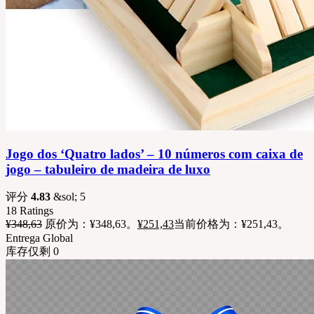
Jogo dos ‘Quatro lados’ – 10 números com caixa de
jogo – tabuleiro de madeira de luxo
评分
4.83
&sol; 5
18
Ratings
¥
348,63
原价为：¥348,63。
¥
251,43
当前价格为：¥251,43。
Entrega Global
库存仅剩 0