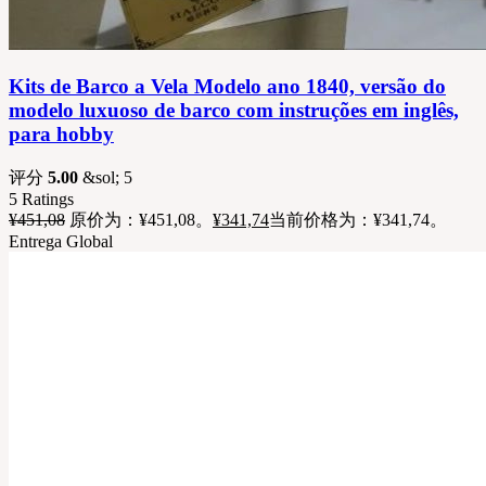
Kits de Barco a Vela Modelo ano 1840, versão do
modelo luxuoso de barco com instruções em inglês,
para hobby
评分
5.00
&sol; 5
5
Ratings
¥
451,08
原价为：¥451,08。
¥
341,74
当前价格为：¥341,74。
Entrega Global