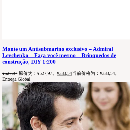
Monte um Antisubmarino exclusivo – Admiral
Levchenko – Faça você mesmo – Brinquedos de
construção, DIY 1:200
¥
527,97
原价为：¥527,97。
¥
333,54
当前价格为：¥333,54。
Entrega Global