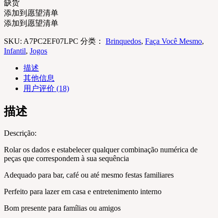
缺货
添加到愿望清单
添加到愿望清单
SKU:
A7PC2EF07LPC
分类：
Brinquedos
,
Faça Você Mesmo
,
Infantil
,
Jogos
描述
其他信息
用户评价 (18)
描述
Descrição:
Rolar os dados e estabelecer qualquer combinação numérica de
peças que correspondem à sua sequência
Adequado para bar, café ou até mesmo festas familiares
Perfeito para lazer em casa e entretenimento interno
Bom presente para famílias ou amigos