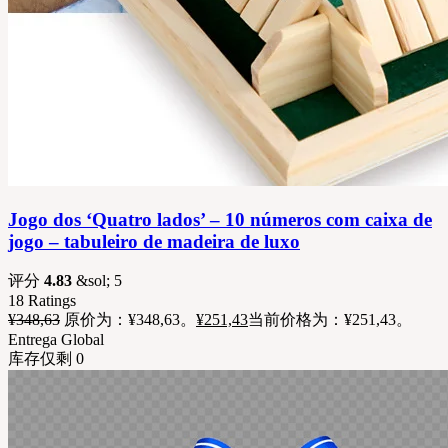
Jogo dos ‘Quatro lados’ – 10 números com caixa de
jogo – tabuleiro de madeira de luxo
评分
4.83
&sol; 5
18
Ratings
¥
348,63
原价为：¥348,63。
¥
251,43
当前价格为：¥251,43。
Entrega Global
库存仅剩 0