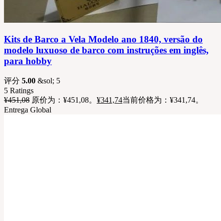
Kits de Barco a Vela Modelo ano 1840, versão do
modelo luxuoso de barco com instruções em inglês,
para hobby
评分
5.00
&sol; 5
5
Ratings
¥
451,08
原价为：¥451,08。
¥
341,74
当前价格为：¥341,74。
Entrega Global