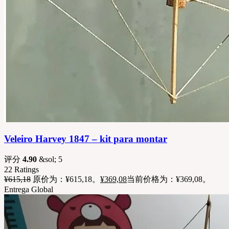
Veleiro Harvey 1847 – kit para montar
评分
4.90
&sol; 5
22
Ratings
¥
615,18
原价为：¥615,18。
¥
369,08
当前价格为：¥369,08。
Entrega Global