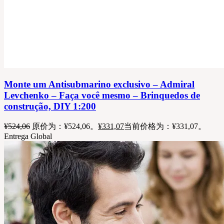
Monte um Antisubmarino exclusivo – Admiral
Levchenko – Faça você mesmo – Brinquedos de
construção, DIY 1:200
¥
524,06
原价为：¥524,06。
¥
331,07
当前价格为：¥331,07。
Entrega Global