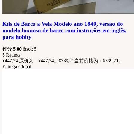
Kits de Barco a Vela Modelo ano 1840, versão do
modelo luxuoso de barco com instruções em inglês,
para hobby
评分
5.00
&sol; 5
5
Ratings
¥
447,74
原价为：¥447,74。
¥
339,21
当前价格为：¥339,21。
Entrega Global