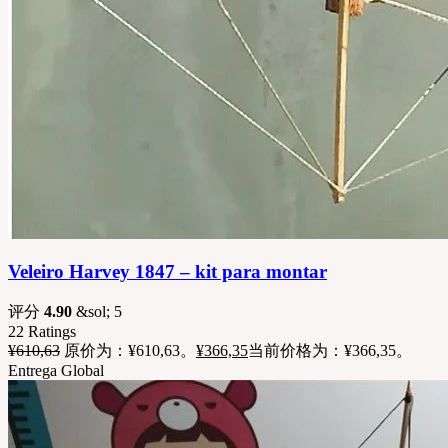
Veleiro Harvey 1847 – kit para montar
评分
4.90
&sol; 5
22
Ratings
¥
610,63
原价为：¥610,63。
¥
366,35
当前价格为：¥366,35。
Entrega Global