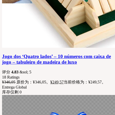
Jogo dos ‘Quatro lados’ – 10 números com caixa de
jogo – tabuleiro de madeira de luxo
评分
4.83
&sol; 5
18
Ratings
¥
346,05
原价为：¥346,05。
¥
249,57
当前价格为：¥249,57。
Entrega Global
库存仅剩 0